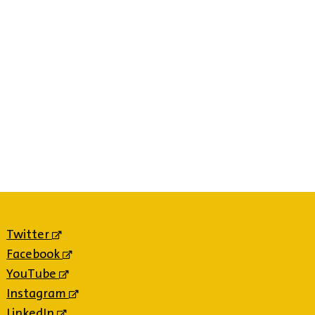
Twitter
(externe
link)
Facebook
(externe
link)
YouTube
(externe
link)
Instagram
(externe
link)
LinkedIn
(externe