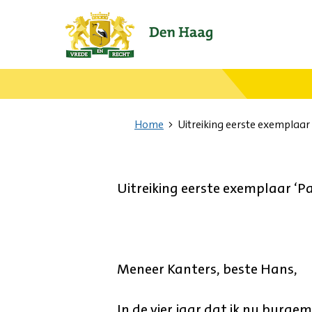
Ga
naar
de
startpagina.
Home
Uitreiking eerste exemplaar 
Uitreiking eerste exemplaar ‘Pa
Meneer Kanters, beste Hans,
In de vier jaar dat ik nu burge