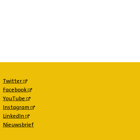
Twitter
(externe
link)
Facebook
(externe
link)
YouTube
(externe
link)
Instagram
(externe
link)
LinkedIn
(externe
link)
Nieuwsbrief