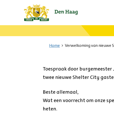
Ga
naar
de
startpagina.
Home
Verwelkoming van nieuwe Sh
Toespraak door burgemeester J
twee nieuwe Shelter City gasten
Beste allemaal,
Wat een voorrecht om onze sp
heten.