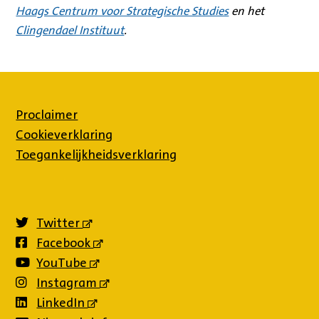
Haags Centrum voor Strategische Studies
en het
Clingendael Instituut
.
Proclaimer
Cookieverklaring
Toegankelijkheidsverklaring
Twitter
(externe
link)
Facebook
(externe
link)
YouTube
(externe
link)
Instagram
(externe
link)
LinkedIn
(externe
link)