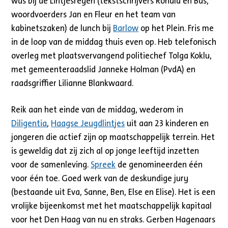
was bij de Lintjesregen (tekstschrijvers Ronald en Bas,
woordvoerders Jan en Fleur en het team van
kabinetszaken) de lunch bij
Barlow
op het Plein. Fris me
in de loop van de middag thuis even op. Heb telefonisch
overleg met plaatsvervangend politiechef Tolga Koklu,
met gemeenteraadslid Janneke Holman (PvdA) en
raadsgriffier Lilianne Blankwaard.
Reik aan het einde van de middag, wederom in
Diligentia
,
Haagse Jeugdlintjes
uit aan 23 kinderen en
jongeren die actief zijn op maatschappelijk terrein. Het
is geweldig dat zij zich al op jonge leeftijd inzetten
voor de samenleving.
Spreek
de genomineerden één
voor één toe. Goed werk van de deskundige jury
(bestaande uit Eva, Sanne, Ben, Else en Elise). Het is een
vrolijke bijeenkomst met het maatschappelijk kapitaal
voor het Den Haag van nu en straks. Gerben Hagenaars