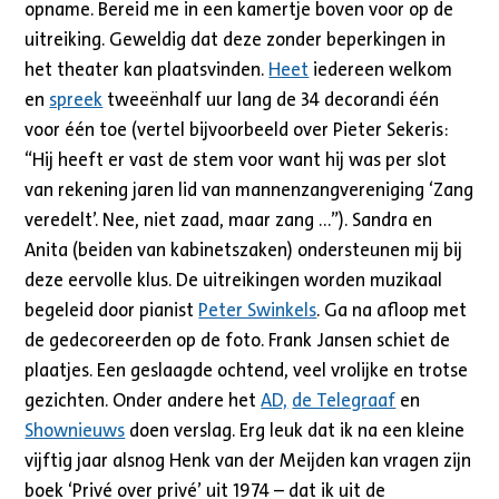
opname. Bereid me in een kamertje boven voor op de
uitreiking. Geweldig dat deze zonder beperkingen in
het theater kan plaatsvinden.
Heet
iedereen welkom
en
spreek
tweeënhalf uur lang de 34 decorandi één
voor één toe (vertel bijvoorbeeld over Pieter Sekeris:
“Hij heeft er vast de stem voor want hij was per slot
van rekening jaren lid van mannenzangvereniging ‘Zang
veredelt’. Nee, niet zaad, maar zang …”). Sandra en
Anita (beiden van kabinetszaken) ondersteunen mij bij
deze eervolle klus. De uitreikingen worden muzikaal
begeleid door pianist
Peter Swinkels
. Ga na afloop met
de gedecoreerden op de foto. Frank Jansen schiet de
plaatjes. Een geslaagde ochtend, veel vrolijke en trotse
gezichten. Onder andere het
AD,
de Telegraaf
en
Shownieuws
doen verslag. Erg leuk dat ik na een kleine
vijftig jaar alsnog Henk van der Meijden kan vragen zijn
boek ‘Privé over privé’ uit 1974 – dat ik uit de