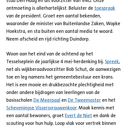
stad Den Haag en als voorzitter van VNG. Onze
ontmoeting is allerhartelijkst. Beluister de
toespraak
van de president. Groet een aantal bekenden,
waaronder de minister van Buitenlandse Zaken, Wopke
Hoekstra, en sta buiten een aantal media te woord.
Neem afscheid en rijd richting Duindorp.
Woon aan het eind van de ochtend op het
Tesselseplein de jaarlijkse 4 mei-herdenking bij.
Spreek
,
net als wijkberaadvoorzitter Bob Schut, de aanwezigen
toe en leg namens het gemeentebestuur een krans.
Het is een mooie en drukbezochte plechtigheid met
onder andere bijdragen van leerlingen van de
basisscholen
De Meerpaal
en
De Tweemaster
en het
Scheveningse Vissersvrouwenkoor
. Maak kennis met
een aantal bewoners, groet
Evert de Niet
en dank de
scouting voor hun hulp. Loop vlak voor vertrek binnen