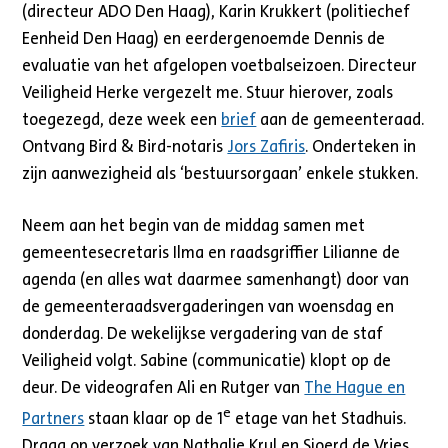
(directeur ADO Den Haag), Karin Krukkert (politiechef
Eenheid Den Haag) en eerdergenoemde Dennis de
evaluatie van het afgelopen voetbalseizoen. Directeur
Veiligheid Herke vergezelt me. Stuur hierover, zoals
toegezegd, deze week een
brief
aan de gemeenteraad.
Ontvang Bird & Bird-notaris
Jors Zafiris
. Onderteken in
zijn aanwezigheid als ‘bestuursorgaan’ enkele stukken.
Neem aan het begin van de middag samen met
gemeentesecretaris Ilma en raadsgriffier Lilianne de
agenda (en alles wat daarmee samenhangt) door van
de gemeenteraadsvergaderingen van woensdag en
donderdag. De wekelijkse vergadering van de staf
Veiligheid volgt. Sabine (communicatie) klopt op de
deur. De videografen Ali en Rutger van
The Hague en
e
Partners
staan klaar op de 1
etage van het Stadhuis.
Draag op verzoek van Nathalie Krul en Sjoerd de Vries