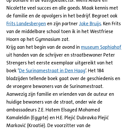
op Bonaire in de vastgoedsector. Wens André en
Nicolette veel succes en alle goeds. Maak kennis met
de familie en de opvolgers in het bedrijf. Begroet ook
Frits Landesbergen
en zijn partner
Joke Bruijs
. Ken Frits
van de middelbare school toen ik in het Westfriese
Hoorn op het Gymnasium zat.
Krijg aan het begin van de avond in
museum Sophiahof
uit handen van de schrijver en straatbewoner Peter
Strengers het eerste exemplaar uitgereikt van het
boek ‘
De Surinamestraat in Den Haag
‘. Het 184
bladzijden tellende boek gaat over de geschiedenis en
de vroegere bewoners van de Surinamestraat.
Aanwezig zijn familie en vrienden van de auteur en
huidige bewoners van de straat, onder wie de
ambassadeurs Z.E. Hatem Elsayed Mohamed
Kamaleldin (Egypte) en H.E. Plejić Dubravka Plejić
Marković (Kroatië). De voorzitter van de