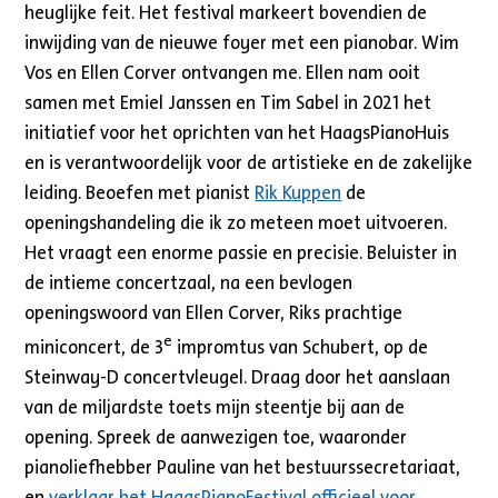
heuglijke feit. Het festival markeert bovendien de
inwijding van de nieuwe foyer met een pianobar. Wim
Vos en Ellen Corver ontvangen me. Ellen nam ooit
samen met Emiel Janssen en Tim Sabel in 2021 het
initiatief voor het oprichten van het HaagsPianoHuis
en is verantwoordelijk voor de artistieke en de zakelijke
leiding. Beoefen met pianist
Rik Kuppen
de
openingshandeling die ik zo meteen moet uitvoeren.
Het vraagt een enorme passie en precisie. Beluister in
de intieme concertzaal, na een bevlogen
openingswoord van Ellen Corver, Riks prachtige
e
miniconcert, de 3
impromtus van Schubert, op de
Steinway-D concertvleugel. Draag door het aanslaan
van de miljardste toets mijn steentje bij aan de
opening. Spreek de aanwezigen toe, waaronder
pianoliefhebber Pauline van het bestuurssecretariaat,
en
verklaar het HaagsPianoFestival officieel voor