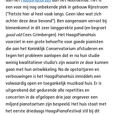
aan het
HaagsPianoHuis
aan het Noordeinde. Het is
een voor mij nog onbekende plek in gebouw Rijnstroom
(“Fietste hier al heel vaak langs. Geen idee wat zich
achter deze deur bevond”). Ben aangenaam verrast bij
binnenkomst in dit zeer langgerekte pand (en begroet
good old
Cees Grimbergen). Het HaagsPianoHuis
voorziet in een grote behoefte voor goede pianisten
die aan het Koninklijk Conservatorium afstuderen en
tegen het probleem aanlopen dat er na hun studie
weinig kwalitatieve studio’s zijn waarin ze door kunnen
gaan met hun ontwikkeling. Na de opstartjaren en
verbouwingen is het HaagsPianoHuis inmiddels een
volwaardig open en toegankelijk muzikaal huis. Er is
uitgerekend dat gedurende alle repetities en
concerten in de afgelopen drie jaar ongeveer een
miljard pianotoetsen zijn bespeeld. Het huis staat met
het eerste driedaags HaagsPianoFestival stil bij dit