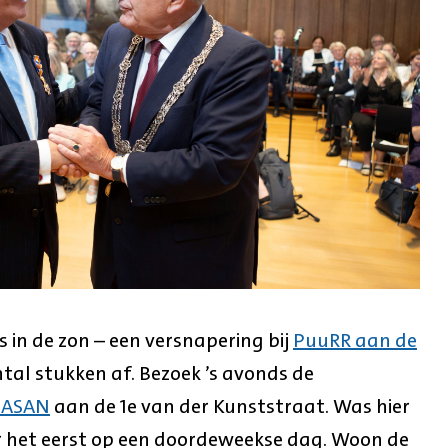
 in de zon – een versnapering bij
PuuRR aan de
tal stukken af. Bezoek ’s avonds de
g ASAN
aan de 1e van der Kunststraat. Was hier
or het eerst op een doordeweekse dag. Woon de