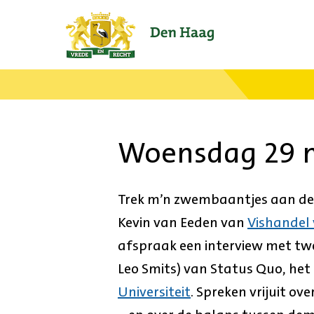
Ga
naar
de
startpagina.
Woensdag 29 
Trek m’n zwembaantjes aan de 
Kevin van Eeden van
Vishandel
afspraak een interview met twe
Leo Smits) van Status Quo, het
Universiteit
. Spreken vrijuit ov