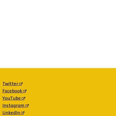
Twitter
(externe
link)
Facebook
(externe
link)
YouTube
(externe
link)
Instagram
(externe
link)
LinkedIn
(externe