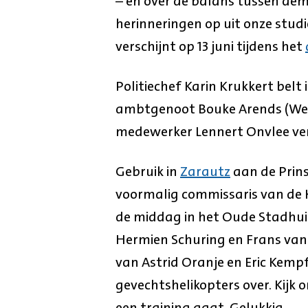
– en over de balans tussen dem
herinneringen op uit onze stu
verschijnt op 13 juni tijdens het
Politiechef Karin Krukkert belt
ambtgenoot Bouke Arends (West
medewerker Lennert Onvlee ver
Gebruik in
Zarautz
aan de Prin
voormalig commissaris van de K
de middag in het Oude Stadhu
Hermien Schuring en Frans van 
van Astrid Oranje en Eric Kempf
gevechtshelikopters over. Kijk 
een training gaat. Gelukkig.