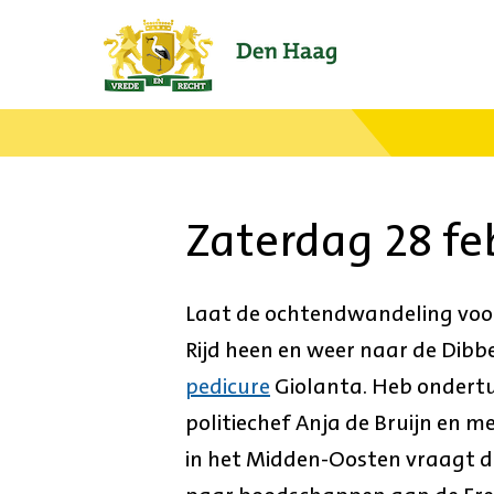
Ga
naar
de
startpagina.
Zaterdag 28 fe
Laat de ochtendwandeling voor wa
Rijd heen en weer naar de Dibb
pedicure
Giolanta. Heb ondertus
politiechef Anja de Bruijn en me
in het Midden-Oosten vraagt d