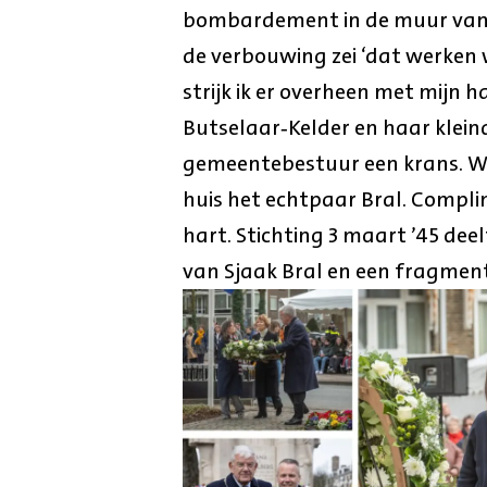
bombardement in de muur van 
de verbouwing zei ‘dat werken 
strijk ik er overheen met mij
Butselaar‑Kelder en haar klei
gemeentebestuur een krans. Wa
huis het echtpaar Bral. Compli
hart. Stichting 3 maart ’45 de
van Sjaak Bral en een fragmen