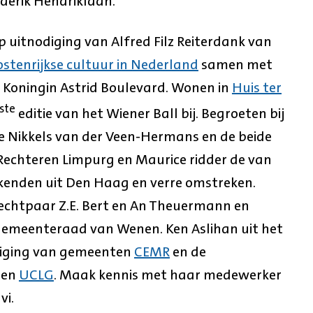
derik Hendriklaan.
p uitnodiging van Alfred Filz Reiterdank van
ostenrijkse cultuur in Nederland
samen met
 Koningin Astrid Boulevard. Wonen in
Huis ter
ste
editie van het Wiener Ball bij. Begroeten bij
e Nikkels van der Veen-Hermans en de beide
Rechteren Limpurg en Maurice ridder de van
ekenden uit Den Haag en verre omstreken.
htpaar Z.E. Bert en An Theuermann en
 gemeenteraad van Wenen. Ken Aslihan uit het
niging van gemeenten
CEMR
en de
ten
UCLG
. Maak kennis met haar medewerker
vi.