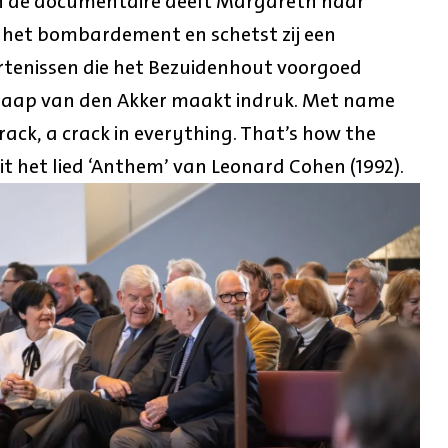
n de documentaire deelt Margareth haar
 het bombardement en schetst zij een
rtenissen die het Bezuidenhout voorgoed
 Jaap van den Akker maakt indruk. Met name
crack, a crack in everything. That’s how the
 uit het lied ‘Anthem’ van Leonard Cohen (1992).