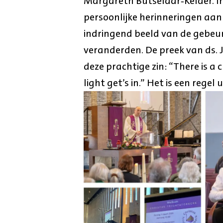
Margareth Butselaar‑Kelder. I
persoonlijke herinneringen aan
indringend beeld van de gebeu
veranderden. De preek van ds.
deze prachtige zin: “There is a 
light get’s in.” Het is een regel