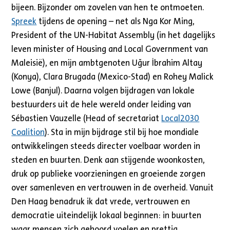
bijeen. Bijzonder om zovelen van hen te ontmoeten.
Spreek
tijdens de opening – net als Nga Kor Ming,
President of the UN-Habitat Assembly (in het dagelijks
leven minister of Housing and Local Government van
Maleisië), en mijn ambtgenoten Uğur İbrahim Altay
(Konya), Clara Brugada (Mexico-Stad) en Rohey Malick
Lowe (Banjul). Daarna volgen bijdragen van lokale
bestuurders uit de hele wereld onder leiding van
Sébastien Vauzelle (Head of secretariat
Local2030
Coalition
). Sta in mijn bijdrage stil bij hoe mondiale
ontwikkelingen steeds directer voelbaar worden in
steden en buurten. Denk aan stijgende woonkosten,
druk op publieke voorzieningen en groeiende zorgen
over samenleven en vertrouwen in de overheid. Vanuit
Den Haag benadruk ik dat vrede, vertrouwen en
democratie uiteindelijk lokaal beginnen: in buurten
waar mensen zich gehoord voelen en prettig