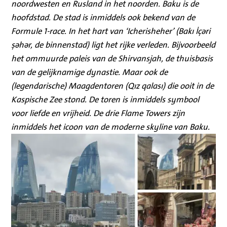
noordwesten en Rusland in het noorden. Baku is de
hoofdstad. De stad is inmiddels ook bekend van de
Formule 1-race. In het hart van ‘Icherisheher’ (Bakı İçəri
şəhər, de binnenstad) ligt het rijke verleden. Bijvoorbeeld
het ommuurde paleis van de Shirvansjah, de thuisbasis
van de gelijknamige dynastie. Maar ook de
(legendarische) Maagdentoren (Qız qalası) die ooit in de
Kaspische Zee stond. De toren is inmiddels symbool
voor liefde en vrijheid. De drie Flame Towers zijn
inmiddels het icoon van de moderne skyline van Baku.