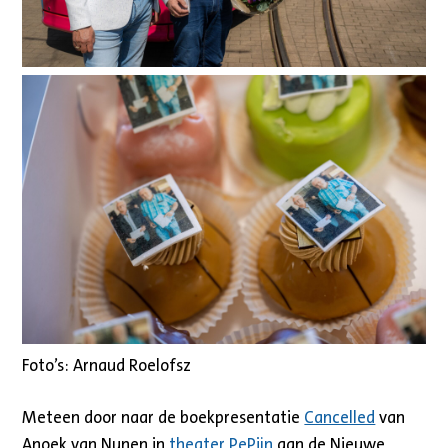
Foto’s: Arnaud Roelofsz
Meteen door naar de boekpresentatie
Cancelled
van
Anoek van Nunen in
theater PePijn
aan de Nieuwe