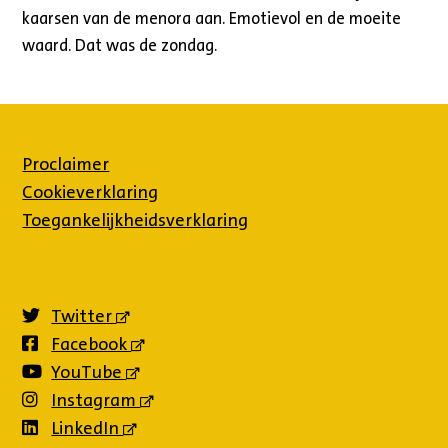
kaarsen van de menora aan. Emotievol en de moeite
waard. Dat was de zondag.
Proclaimer
Cookieverklaring
Toegankelijkheidsverklaring
Twitter
(externe
link)
Facebook
(externe
link)
YouTube
(externe
link)
Instagram
(externe
link)
LinkedIn
(externe
link)