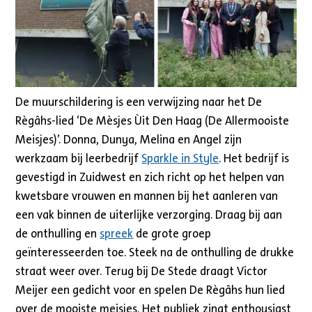
De muurschildering is een verwijzing naar het De
Règâhs-lied ‘De Mèsjes Ùit Den Haag (De Allermooiste
Meisjes)’. Donna, Dunya, Melina en Angel zijn
werkzaam bij leerbedrijf
Sparkle in Style
. Het bedrijf is
gevestigd in Zuidwest en zich richt op het helpen van
kwetsbare vrouwen en mannen bij het aanleren van
een vak binnen de uiterlijke verzorging. Draag bij aan
de onthulling en
spreek
de grote groep
geïnteresseerden toe. Steek na de onthulling de drukke
straat weer over. Terug bij De Stede draagt Victor
Meijer een gedicht voor en spelen De Règâhs hun lied
over de mooiste meisjes. Het publiek zingt enthousiast