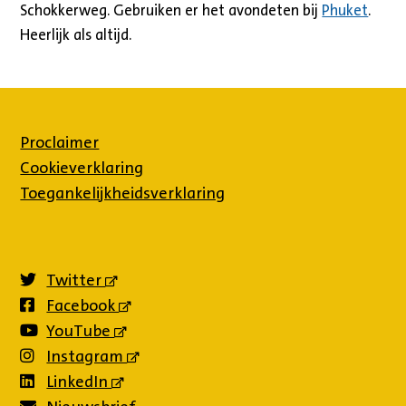
Schokkerweg. Gebruiken er het avondeten bij
Phuket
.
Heerlijk als altijd.
Proclaimer
Cookieverklaring
Toegankelijkheidsverklaring
Twitter
(externe
link)
Facebook
(externe
link)
YouTube
(externe
link)
Instagram
(externe
link)
LinkedIn
(externe
link)