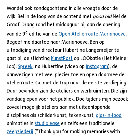
Wandel ook zondagochtend in alle vroegte door de
wijk. Bel in de loop van de ochtend met
good old
Nel de
Graaf. Draag rond het middaguur bij aan de opening
e
van de 9
editie van de
Open Atelierroute Mariahoeve
.
Begeef me daartoe naar Mariahoeve. Ben op
uitnodiging van directeur Hubertine Langemeijer te
gast bij de stichting
KunstPost
op LOOkatie (Het Kleine
Loo).
Spreek
, na Hubertine (video op
Instagram
), de
aanwezigen met veel plezier toe en open daarmee de
atelierroute. Ga met de trap naar de eerste verdieping.
Daar bevinden zich de ateliers en werkruimten. Die zijn
vandaag open voor het publiek. Doe tijdens mijn bezoek
zoveel mogelijk ateliers aan met uiteenlopende
disciplines als schilderkunst, tekenkunst,
glas-in-lood
,
animaties in
studio ease
en zelfs een traditionele
zeepziederij
(“Thank you for making memories with