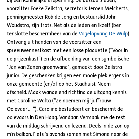
bij een Koninklijke erepenning. De bestuursleden,
voorzitter Foeke Zeilstra, secretaris Jeroen Melcherts,
penningmeester Rob de Jong en bestuurslid John
Woudstra, zijn trots. Net als de leden en ikzelf (ben
tenslotte beschermheer van de
Vogelopvang De Wulp
).
Ontvang uit handen van de voorzitter een
spreeuwennestkast met een losse plaquette (“Voor in
de prijzenkast”) en de afbeelding van een symbolische
´Jan van Zanen groenwand´, gemaakt door Zeilstra
junior. De geschenken krijgen een mooie plek ergens in
onze gemeente (en/of op het Stadhuis). Neem
afscheid. Maak wandelend richting de uitgang kennis
met Caroline Walta (“Ze noemen mij ‘juffrouw
Ooievaar’… “). Caroline bestudeert en beschermt de
ooievaars in Den Haag. Vandaar. Vermaak me de rest
van de middag schrijvend en lezend. Deels in de zon op
m’n balkon. Fiets ’s avonds samen met Simone naar de