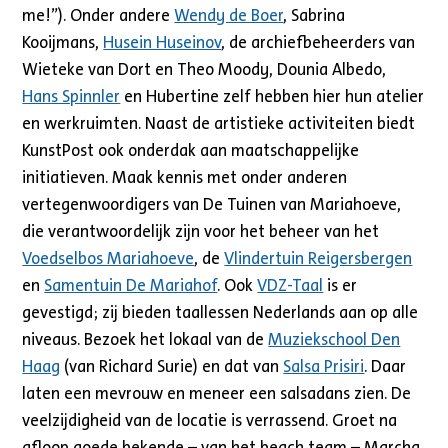
me!”). Onder andere
Wendy de Boer
, Sabrina
Kooijmans,
Husein Huseinov
, de archiefbeheerders van
Wieteke van Dort en Theo Moody, Dounia Albedo,
Hans Spinnler
en Hubertine zelf hebben hier hun atelier
en werkruimten. Naast de artistieke activiteiten biedt
KunstPost ook onderdak aan maatschappelijke
initiatieven. Maak kennis met onder anderen
vertegenwoordigers van De Tuinen van Mariahoeve,
die verantwoordelijk zijn voor het beheer van het
Voedselbos Mariahoeve
, de
Vlindertuin Reigersbergen
en
Samentuin De Mariahof
. Ook
VDZ-Taal
is er
gevestigd; zij bieden taallessen Nederlands aan op alle
niveaus. Bezoek het lokaal van de
Muziekschool Den
Haag
(van Richard Surie) en dat van
Salsa Prisiri
. Daar
laten een mevrouw en meneer een salsadans zien. De
veelzijdigheid van de locatie is verrassend. Groet na
afloop goede bekende – van het beach team – Marcha