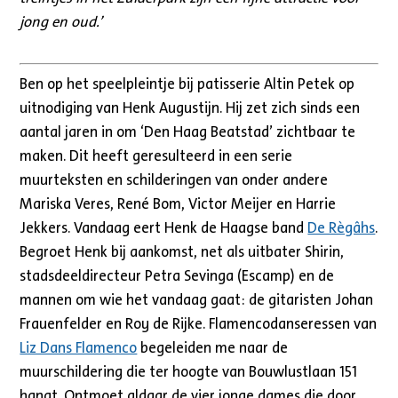
jong en oud.’
Ben op het speelpleintje bij patisserie Altin Petek op
uitnodiging van Henk Augustijn. Hij zet zich sinds een
aantal jaren in om ‘Den Haag Beatstad’ zichtbaar te
maken. Dit heeft geresulteerd in een serie
muurteksten en schilderingen van onder andere
Mariska Veres, René Bom, Victor Meijer en Harrie
Jekkers. Vandaag eert Henk de Haagse band
De Règâhs
.
Begroet Henk bij aankomst, net als uitbater Shirin,
stadsdeeldirecteur Petra Sevinga (Escamp) en de
mannen om wie het vandaag gaat: de gitaristen Johan
Frauenfelder en Roy de Rijke. Flamencodanseressen van
Liz Dans Flamenco
begeleiden me naar de
muurschildering die ter hoogte van Bouwlustlaan 151
hangt. Ontmoet aldaar de vier jonge dames die door